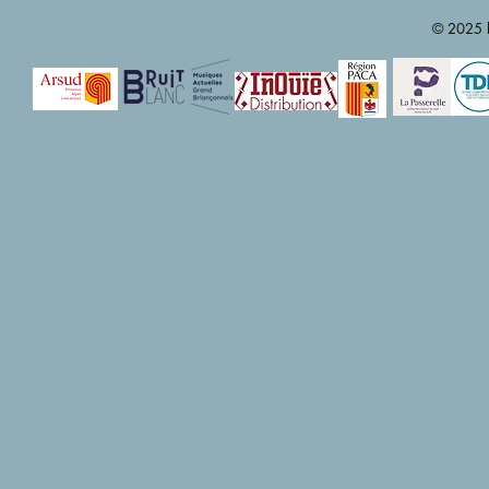
© 2025 b