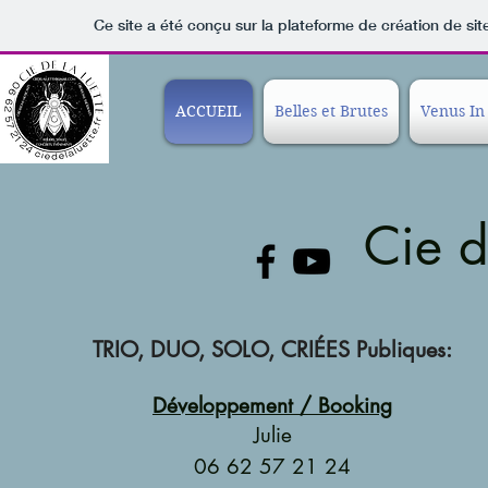
Ce site a été conçu sur la plateforme de création de sit
ACCUEIL
Belles et Brutes
Venus In
Cie de
TRIO, DUO, SOLO, CRIÉES Publiques:
Développement / Booking
Julie
06 62 57 21 24