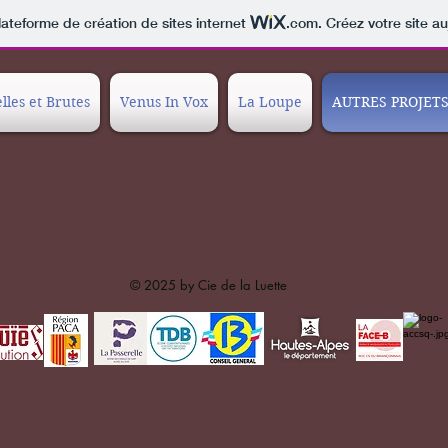
lateforme de création de sites internet
.com
. Créez votre site au
lles et Brutes
Venus In Vox
La Loupe
AUTRES PROJET
© 2025 by Cie de la Luette