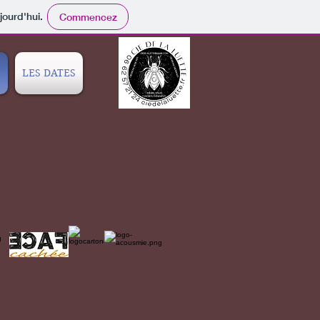
jourd'hui.
Commencez
S
LES DATES